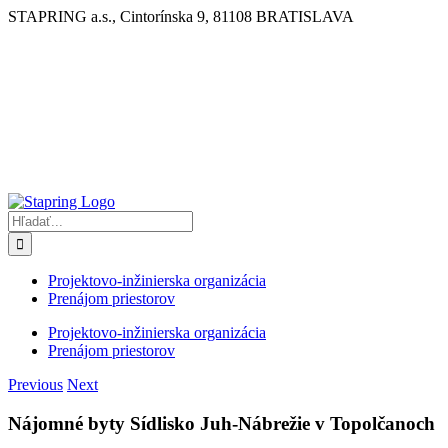
Skip
STAPRING a.s., Cintorínska 9, 81108 BRATISLAVA
to
content
Hľadať:
Projektovo-inžinierska organizácia
Prenájom priestorov
Projektovo-inžinierska organizácia
Prenájom priestorov
Previous
Next
Nájomné byty Sídlisko Juh-Nábrežie v Topolčanoch