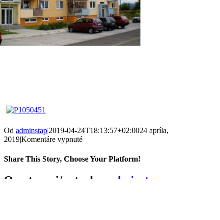
Od
adminstap
|
2019-04-24T18:13:57+02:00
24 apríla,
na
2019
|
Komentáre vypnuté
Nájomné
byty
Share This Story, Choose Your Platform!
Sídlisko
Juh-
Facebook
Twitter
Reddit
LinkedIn
Tumblr
Pinterest
Vk
Email
O autorovi/autorke:
adminstap
Nábrežie
v
Topolčanoch