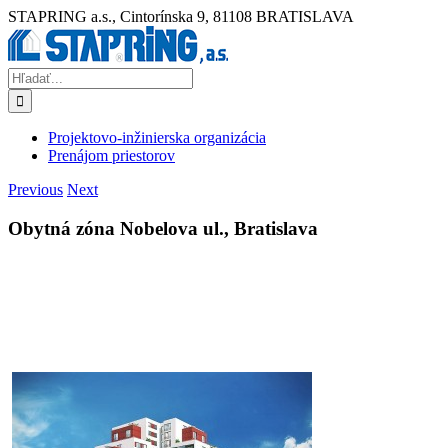
Skip
STAPRING a.s., Cintorínska 9, 81108 BRATISLAVA
to
content
Hľadať:
Projektovo-inžinierska organizácia
Prenájom priestorov
Previous
Next
Obytná zóna Nobelova ul., Bratislava