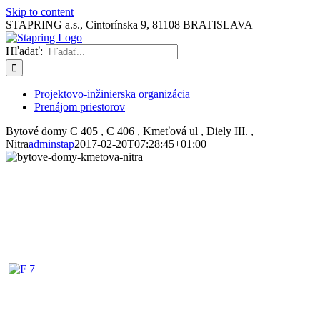
Skip to content
STAPRING a.s., Cintorínska 9, 81108 BRATISLAVA
Hľadať:
Projektovo-inžinierska organizácia
Prenájom priestorov
Bytové domy C 405 , C 406 , Kmeťová ul , Diely III. ,
Nitra
adminstap
2017-02-20T07:28:45+01:00