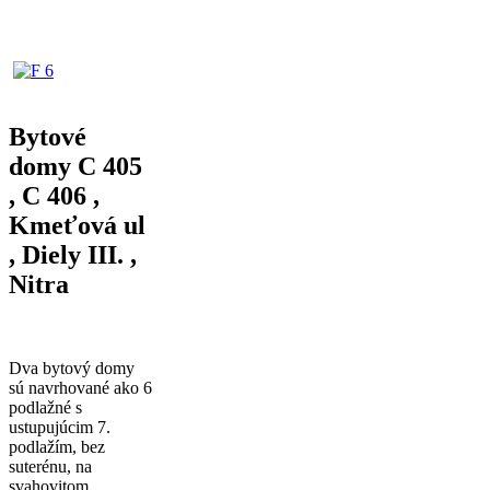
Bytové
domy C 405
, C 406 ,
Kmeťová ul
, Diely III. ,
Nitra
Dva bytový domy
sú navrhované ako 6
podlažné s
ustupujúcim 7.
podlažím, bez
suterénu, na
svahovitom