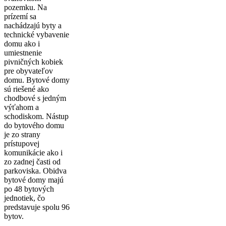
pozemku. Na
prízemí sa
nachádzajú byty a
technické vybavenie
domu ako i
umiestnenie
pivničných kobiek
pre obyvateľov
domu. Bytové domy
sú riešené ako
chodbové s jedným
výťahom a
schodiskom. Nástup
do bytového domu
je zo strany
prístupovej
komunikácie ako i
zo zadnej časti od
parkoviska. Obidva
bytové domy majú
po 48 bytových
jednotiek, čo
predstavuje spolu 96
bytov.